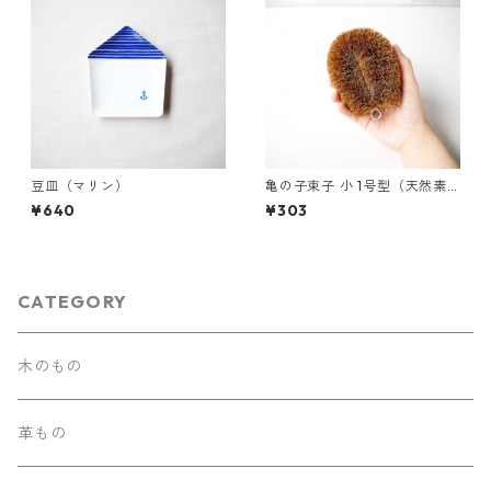
豆皿（マリン）
亀の子束子 小 1号型（天然素
材）
¥640
¥303
CATEGORY
木のもの
革もの