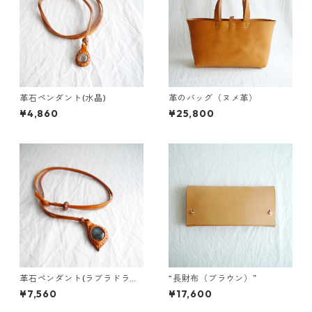
革石ペンダント(水晶)
革のバッグ（ヌメ革）
¥4,860
¥25,800
革石ペンダント(ラブラドライ
“長財布（ブラウン）”
ト)
¥7,560
¥17,600