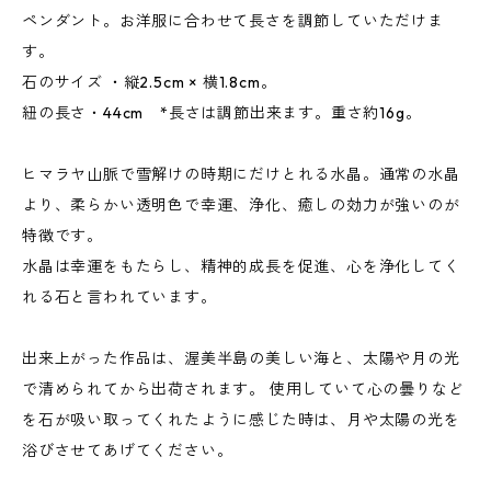
ペンダント。お洋服に合わせて長さを調節していただけま
す。
石のサイズ ・縦2.5cm × 横1.8cm。
紐の長さ・44cm *長さは調節出来ます。重さ約16g。
ヒマラヤ山脈で雪解けの時期にだけとれる水晶。通常の水晶
より、柔らかい透明色で幸運、浄化、癒しの効力が強いのが
特徴です。
水晶は幸運をもたらし、精神的成長を促進、心を浄化してく
れる石と言われています。
出来上がった作品は、渥美半島の美しい海と、太陽や月の光
で清められてから出荷されます。 使用していて心の曇りなど
を石が吸い取ってくれたように感じた時は、月や太陽の光を
浴びさせてあげてください。