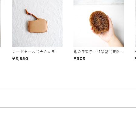
カードケース（ナチュラ
亀の子束子 小 1号型（天然素
ル）
材）
¥3,850
¥303