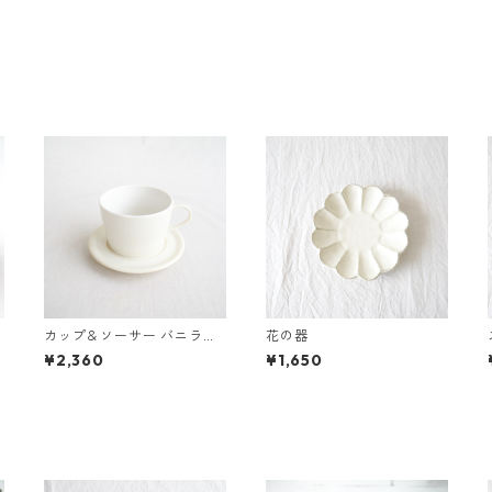
カップ＆ソーサー バニラホ
花の器
ワイト
¥2,360
¥1,650