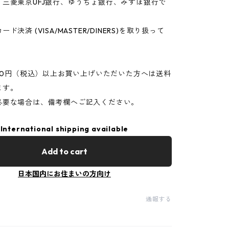
、三菱東京UFJ銀行、ゆうちょ銀行、みずほ銀行で
、
ド決済 (VISA/MASTER/DINERS)を取り扱って
500円（税込）以上お買い上げいただいた方へは送料
ます。
必要な場合は、備考欄へご記入ください。
International shipping available
Add to cart
日本国内にお住まいの方向け
通報する