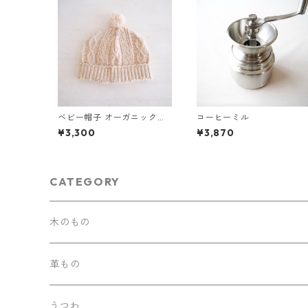
ベビー帽子 オーガニックコ
コーヒーミル
ットン（ブラウン）
¥3,300
¥3,870
CATEGORY
木のもの
革もの
うつわ