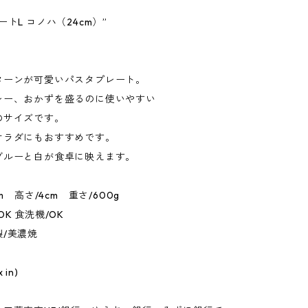
ートL コノハ（24cm）”
ターンが可愛いパスタプレート。
レー、おかずを盛るのに使いやすい
のサイズです。
サラダにもおすすめです。
ブルーと白が食卓に映えます。
cm 高さ/4cm 重さ/600g
K 食洗機/OK
/美濃焼
 in)