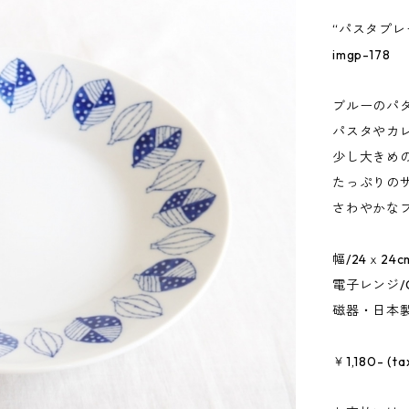
“パスタプレ
imgp-178
ブルーのパ
パスタやカ
少し大きめ
たっぷりの
さわやかな
幅/24ｘ24
電子レンジ/O
磁器・日本製
￥1,180- (tax