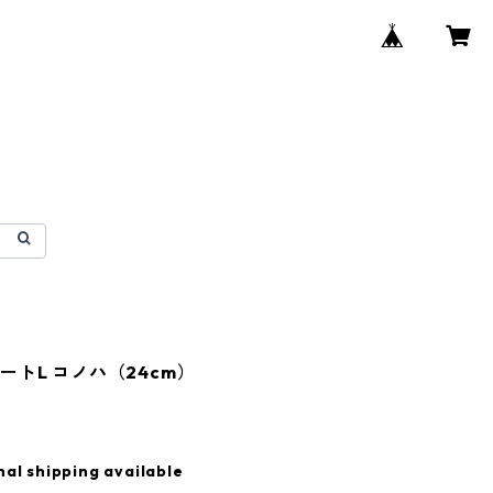
ートL コノハ（24cm）
nal shipping available