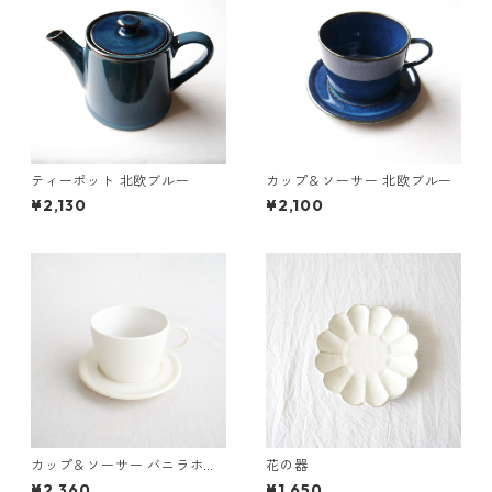
ティーポット 北欧ブルー
カップ＆ソーサー 北欧ブルー
¥2,130
¥2,100
カップ＆ソーサー バニラホワ
花の器
イト
¥2,360
¥1,650