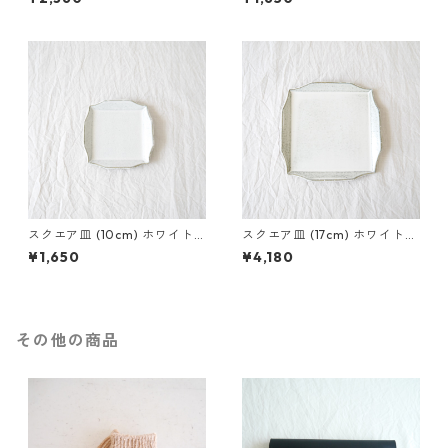
スクエア皿 (10cm) ホワイト
スクエア皿 (17cm) ホワイトア
アッシュ
ッシュ
¥1,650
¥4,180
その他の商品