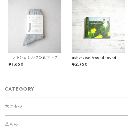
コットンとシルクの靴下（グ
achordion /round round
レー）
¥1,650
¥2,750
CATEGORY
木のもの
革もの