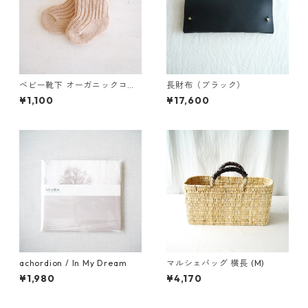
ベビー靴下 オーガニックコッ
長財布（ブラック）
トン（ブラウン）
¥1,100
¥17,600
achordion / In My Dream
マルシェバッグ 横長 (M)
¥1,980
¥4,170