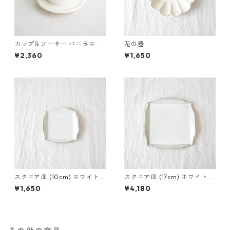
カップ＆ソーサー バニラホワ
花の器
イト
¥2,360
¥1,650
スクエア皿 (10cm) ホワイト
スクエア皿 (17cm) ホワイトア
アッシュ
ッシュ
¥1,650
¥4,180