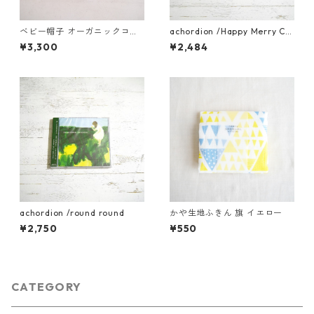
ベビー帽子 オーガニックコッ
achordion /Happy Merry Ch
トン（ナチュラル）
ristmas!
¥3,300
¥2,484
achordion /round round
かや生地ふきん 旗 イエロー
¥2,750
¥550
CATEGORY