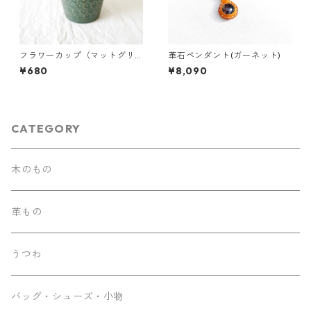
フラワーカップ（マットグリ
革石ペンダント(ガーネット)
ーン）
¥680
¥8,090
CATEGORY
木のもの
革もの
うつわ
バッグ・シューズ・小物