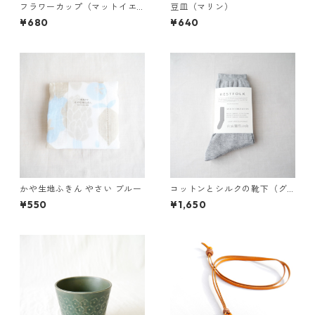
フラワーカップ（マットイエ
豆皿（マリン）
ロー）
¥680
¥640
かや生地ふきん やさい ブルー
コットンとシルクの靴下（グ
レー）
¥550
¥1,650