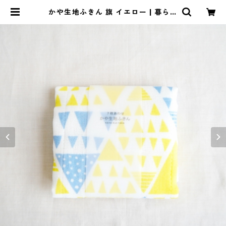
かや生地ふきん 旗 イエロー | 暮らし
のぐるり