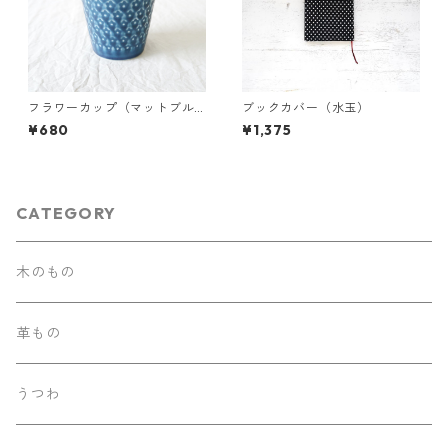
フラワーカップ（マットブル
ブックカバー（水玉）
ー）
¥680
¥1,375
CATEGORY
木のもの
革もの
うつわ