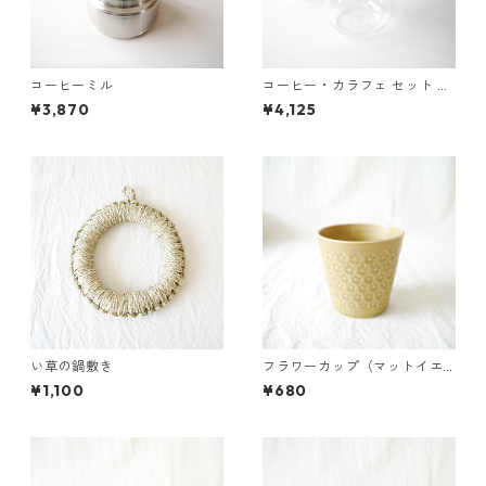
コーヒーミル
コーヒー・カラフェ セット 6
00ml
¥3,870
¥4,125
い草の鍋敷き
フラワーカップ（マットイエ
ロー）
¥1,100
¥680