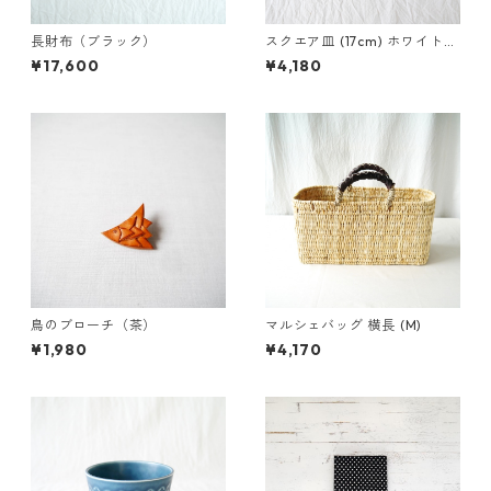
長財布（ブラック）
スクエア皿 (17cm) ホワイトア
ッシュ
¥17,600
¥4,180
鳥のブローチ（茶）
マルシェバッグ 横長 (M)
¥1,980
¥4,170