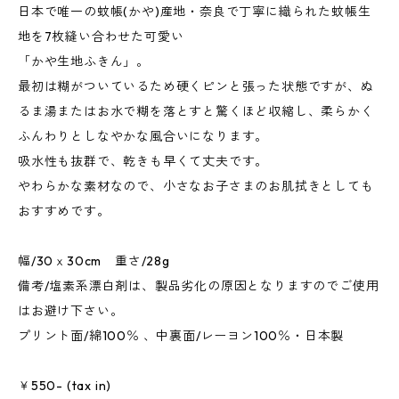
日本で唯一の蚊帳(かや)産地・奈良で丁寧に織られた蚊帳生
地を7枚縫い合わせた可愛い
「かや生地ふきん」。
最初は糊がついているため硬くピンと張った状態ですが、ぬ
るま湯またはお水で糊を落とすと驚くほど収縮し、柔らかく
ふんわりとしなやかな風合いになります。
吸水性も抜群で、乾きも早くて丈夫です。
やわらかな素材なので、小さなお子さまのお肌拭きとしても
おすすめです。
幅/30ｘ30cm 重さ/28g
備考/塩素系漂白剤は、製品劣化の原因となりますのでご使用
はお避け下さい。
プリント面/綿100％ 、中裏面/レーヨン100％・日本製
￥550- (tax in)