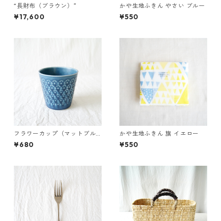
“長財布（ブラウン）”
かや生地ふきん やさい ブルー
¥17,600
¥550
フラワーカップ（マットブル
かや生地ふきん 旗 イエロー
ー）
¥680
¥550