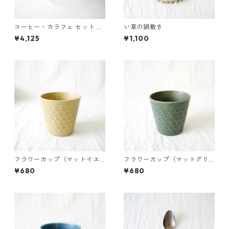
コーヒー・カラフェ セット 6
い草の鍋敷き
00ml
¥4,125
¥1,100
フラワーカップ（マットイエ
フラワーカップ（マットグリ
ロー）
ーン）
¥680
¥680