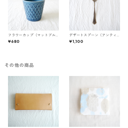
フラワーカップ（マットブル
デザートスプーン（アンティ
ー）
ークゴールド）
¥680
¥1,100
その他の商品