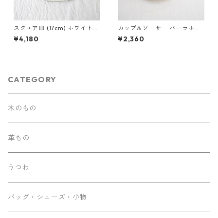
スクエア皿 (17cm) ホワイトア
カップ＆ソーサー バニラホワ
ッシュ
イト
¥4,180
¥2,360
CATEGORY
木のもの
革もの
うつわ
バッグ・シューズ・小物