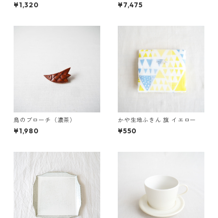
¥1,320
¥7,475
鳥のブローチ（濃茶）
かや生地ふきん 旗 イエロー
¥1,980
¥550