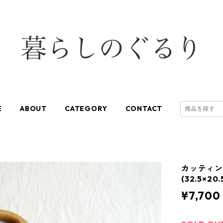
E
ABOUT
CATEGORY
CONTACT
カッティン
(32.5×20.
¥7,700