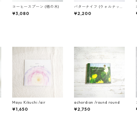
コーヒースプーン (楢の木)
バターナイフ (ウォルナッ
)
ト）
¥3,080
¥2,200
Mayu Kikuchi /air
achordion /round round
¥1,650
¥2,750