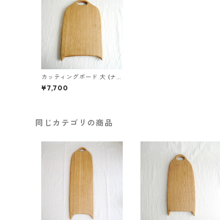
カッティングボード 大 (ナラ
の木) エゴマ油仕上げ (32.5
¥7,700
×20.5)
同じカテゴリの商品