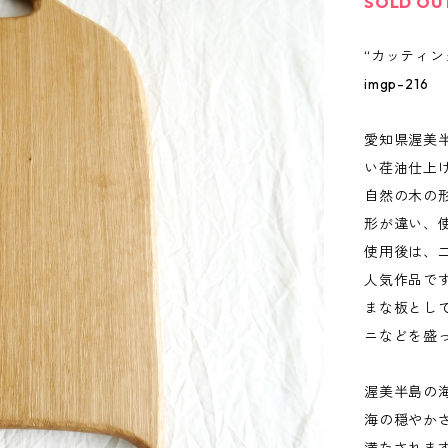
SOLD OU
“カッティング
imgp-216
愛知県渥美
い荏油仕上
自然の木の
形が違い、
使用後は、
人気作品で
まな板とし
ニなどを盛
渥美半島の
海の穏やか