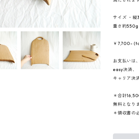
満たされま
サイズ ・縦32.
重さ約550g
￥7,700- (ta
お支払いは、
easy決済、
キャリア決
＊合計16,
無料となり
＊領収書の