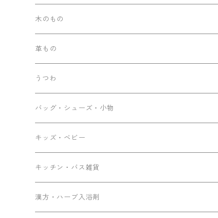
木のもの
革もの
うつわ
バッグ・シューズ・小物
キッズ・ベビー
キッチン・バス雑貨
漢方・ハーブ入浴剤