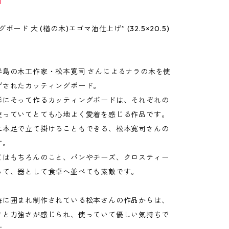
T
ボード 大 (楢の木)エゴマ油仕上げ” (32.5×20.5)
半島の木工作家・松本寛司 さんによるナラの木を使
げされたカッティングボード。
形にそって作るカッティングボードは、それぞれの
使っていてとても心地よく愛着を感じる作品です。
二本足で立て掛けることもできる、松本寛司さんの
す。
てはもちろんのこと、パンやチーズ、クロスティー
って、器として食卓へ並べても素敵です。
海に囲まれ制作されている松本さんの作品からは、
さと力強さが感じられ、使っていて優しい気持ちで