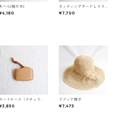
木べら(楢の木)
カッティングボード L ナラ
の木 エゴマ油仕上げ (45.3×
¥4,180
¥7,700
14.3)
カードケース（ナチュラ
ラフィア帽子
ル）
¥3,850
¥7,475