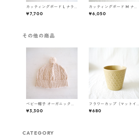
カッティングボード L ナラ
カッティングボード M ナラ
の木 エゴマ油仕上げ (44.2×
の木 クルミ油仕上げ (31×15
¥7,700
¥6,050
15.2)
その他の商品
ベビー帽子 オーガニックコ
フラワーカップ（マットイ
ットン（ブラウン）
エロー）
¥3,300
¥680
CATEGORY