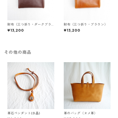
財布（三つ折り・ダークブラ
財布（三つ折り・ブラウン）
ウン）
¥13,200
¥13,200
その他の商品
革石ペンダント(水晶)
革のバッグ（ヌメ革）