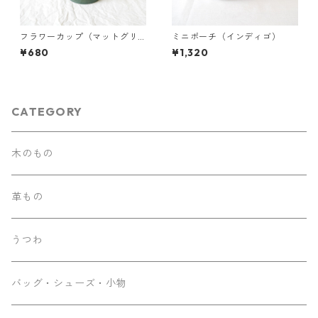
フラワーカップ（マットグリ
ミニポーチ（インディゴ）
ーン）
¥680
¥1,320
CATEGORY
木のもの
革もの
うつわ
バッグ・シューズ・小物