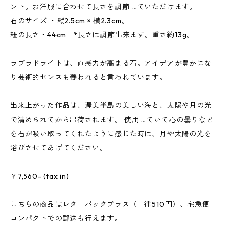
ント。お洋服に合わせて長さを調節していただけます。
石のサイズ ・縦2.5cm × 横2.3cm。
紐の長さ・44cm *長さは調節出来ます。重さ約13g。
ラブラドライトは、直感力が高まる石。アイデアが豊かにな
り芸術的センスも養われると言われています。
出来上がった作品は、渥美半島の美しい海と、太陽や月の光
で清められてから出荷されます。 使用していて心の曇りなど
を石が吸い取ってくれたように感じた時は、月や太陽の光を
浴びさせてあげてください。
￥7,560- (tax in)
こちらの商品はレターパックプラス（一律510円）、宅急便
コンパクトでの郵送も行えます。