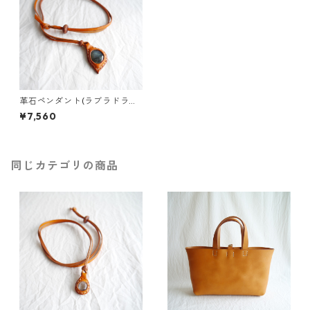
革石ペンダント(ラブラドライ
ト)
¥7,560
同じカテゴリの商品