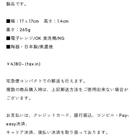
製品です。
■幅：17ｘ17cm 高さ：1.4cm
重さ：265g
■電子レンジ/OK 食洗機/NG
■陶器・日本製/美濃焼
￥4,180- (tax in)
宅急便コンパクトでの郵送も行えます。
複数の商品購入時は、上記郵送方法をご使用出来ない場合が
ございます。
お支払いは、クレジットカード、銀行振込、コンビニ・Pay-
easy決済、
キャリア決済、後払い決済を取り扱っております。