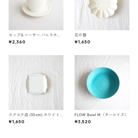
カップ＆ソーサー バニラホワ
花の器
イト
¥2,360
¥1,650
スクエア皿 (10cm) ホワイト
FLOW Bowl M（ターコイズ）
アッシュ
¥1,650
¥3,520