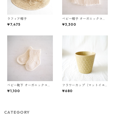
ラフィア帽子
ベビー帽子 オーガニックコッ
トン（ナチュラル）
¥7,475
¥3,300
ベビー靴下 オーガニックコッ
フラワーカップ（マットイエ
トン（ナチュラル）
ロー）
¥1,100
¥680
CATEGORY