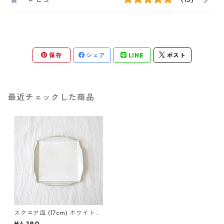
保存
シェア
LINE
ポスト
最近チェックした商品
スクエア皿 (17cm) ホワイトア
ッシュ