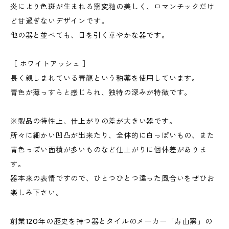
炎により色斑が生まれる窯変釉の美しく、ロマンチックだけ
ど甘過ぎないデザインです。
他の器と並べても、目を引く華やかな器です。
［ ホワイトアッシュ ］
長く親しまれている青龍という釉薬を使用しています。
青色が薄っすらと感じられ、独特の深みが特徴です。
※製品の特性上、仕上がりの差が大きい器です。
所々に細かい凹凸が出来たり、全体的に白っぽいもの、また
青色っぽい面積が多いものなど仕上がりに個体差がありま
す。
器本来の表情ですので、ひとつひとつ違った風合いをぜひお
楽しみ下さい。
創業120年の歴史を持つ器とタイルのメーカー「寿山窯」の