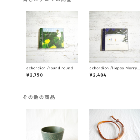
achordion /round round
achordion /Happy Merry 
hristmas!
¥2,750
¥2,484
その他の商品