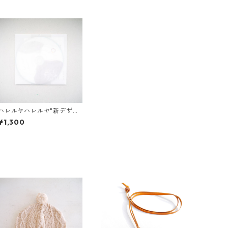
ハレルヤハレルヤ"新デザイ
ン"
¥1,300