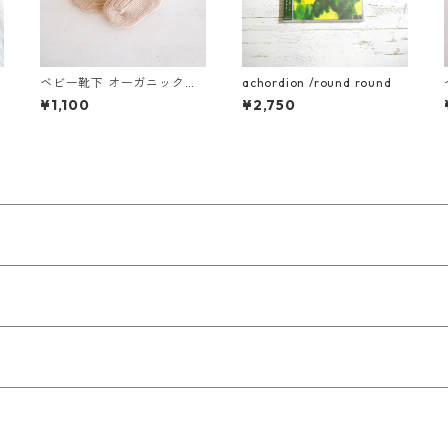
ベビー靴下 オーガニックコ
achordion /round round
ットン（ブラウン）
¥1,100
¥2,750