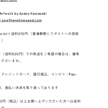
rdion.com/
 Artwork by Ayako Kawasaki
w.sowtheyellowseed.com
 (tax in)＋送料210円 （普通郵便にてポストへの投函
。）
ク（送料520円）での発送をご希望の場合は、備考
くださいませ。
クレジットカード、銀行振込、コンビニ・Pay-
済、後払い決済を取り扱っております
500円（税込）以上お買い上げいただいた方へは送料