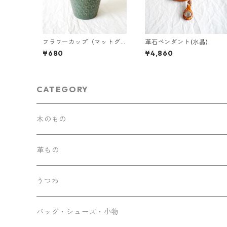
フラワーカップ（マットグ
革石ペンダント(水晶)
リーン）
¥680
¥4,860
CATEGORY
木のもの
革もの
うつわ
バッグ・シューズ・小物