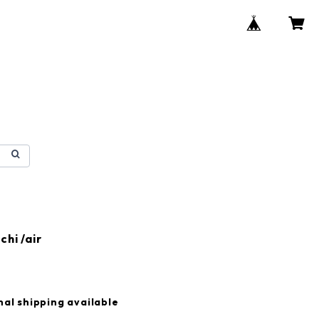
hi /air
nal shipping available