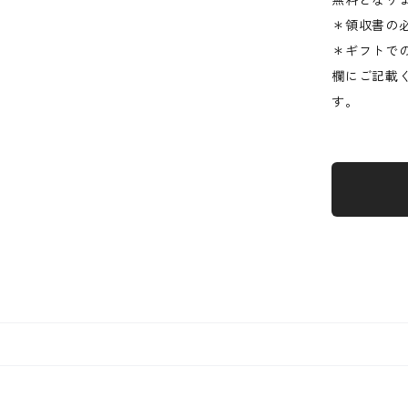
無料となり
＊領収書の
＊ギフトで
欄にご記載
す。