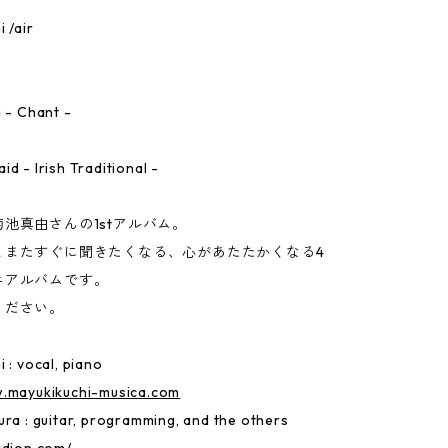
 /air
り
a - Chant -
d - Irish Traditional -
池真由さんの1stアルバム。
とまたすぐに聞きたくなる、心があたたかくなる4
ニアルバムです。
ください。
 : vocal, piano
w.mayukikuchi-musica.com
ura : guitar, programming, and the others