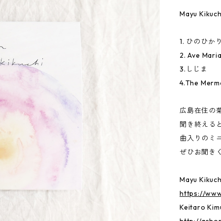
Mayu Kikuchi
1. ひのひか
2. Ave Mari
3.しじま
4.The Mermai
広島在住の菊
聞き終える
曲入りのミ
ぜひお聞き
Mayu Kikuchi
https://ww
Keitaro Kim