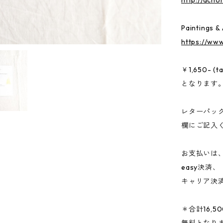
http://acho
Paintings &
https://ww
￥1,650-
となります
レターパッ
欄にご記入
お支払いは、
easy決済、
キャリア決
＊合計16,