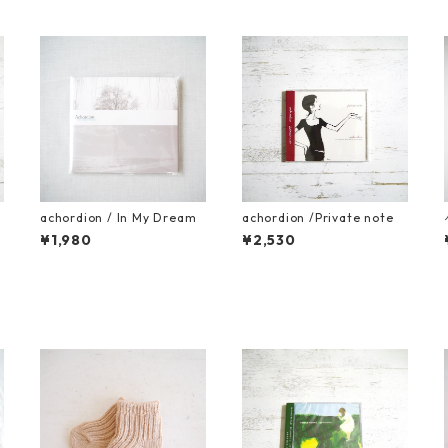
C
achordion / In My Dream
achordion /Private note
¥1,980
¥2,530